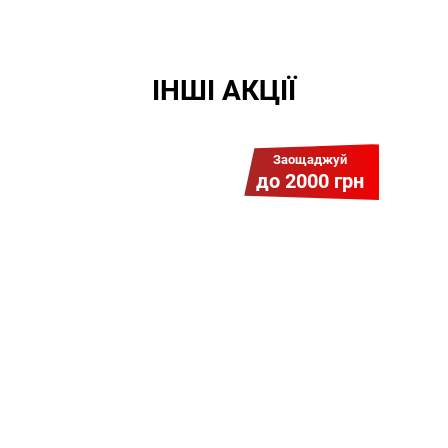
ІНШІ АКЦІЇ
Заощаджуй
до 2000 грн
Гіга Гривня v 2.0
Мабуть, це наша
наймасштабніша акція для
нових підключень! Платіть
разово за підключення, і
користуйтесь Гігабітом всього за
1 грн/міс УВЕСЬ цей рік до
01.01.2027 року!