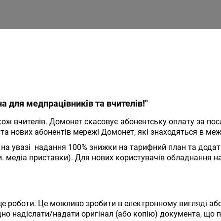
а для медпрацівників та вчителів!"
ож вчителів. Домонет скасовує абонентську оплату за послу
х та нових абонентів мережі Домонет, які знаходяться в м
на увазі надання 100% знижки на тарифний план та додатк
. медіа приставки). Для нових користувачів обладнання на
це роботи. Це можливо зробити в електронному вигляді або
но надіслати/надати оригінал (або копію) документа, що п