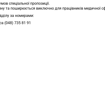
мов спеціальної пропозиції.
тину та поширюється виключно для працівників медичної сф
ідділу за номерами:
са (048) 735 81 91