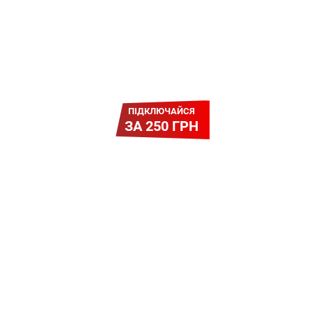
ПІДКЛЮЧАЙСЯ
ЗА 250 ГРН
Легкий Старт
Легендарне підключення за
зниженою вартістю
повертається. Без додаткових
передплат. Пропозиція
обмежена - поспішай