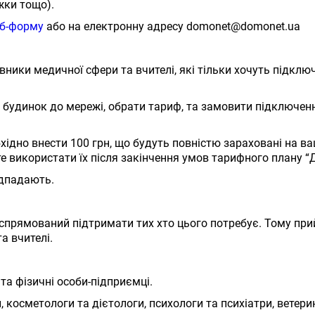
жки тощо).
б-форму
або на електронну адресу domonet@domonet.ua
ики медичної сфери та вчителі, які тільки хочуть підклю
о будинок до мережі, обрати тариф, та замовити підключен
бхідно внести 100 грн, що будуть повністю зараховані на в
 використати їх після закінчення умов тарифного плану “
підпадають.
 спрямований підтримати тих хто цього потребує. Тому пр
та вчителі.
та фізичні особи-підприємці.
, косметологи та дієтологи, психологи та психіатри, ветери