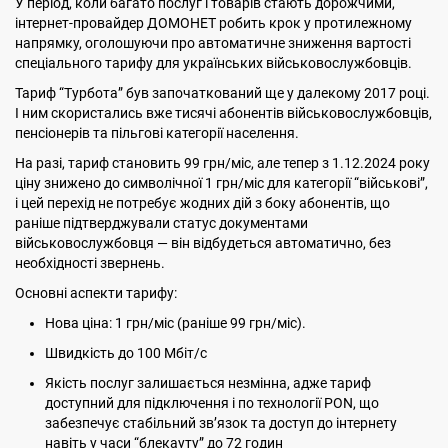
У період, коли багато послуг і товарів стають дорожчими,
інтернет-провайдер ДОМОНЕТ робить крок у протилежному
напрямку, оголошуючи про автоматичне зниження вартості
спеціального тарифу для українських військовослужбовців.
Тариф “Турбота” був започаткований ще у далекому 2017 році.
І ним скористались вже тисячі абонентів військовослужбовців,
пенсіонерів та пільгові категорії населення.
На разі, тариф становить 99 грн/міс, але тепер з 1.12.2024 року
ціну знижено до символічної 1 грн/міс для категорії “військові”,
і цей перехід не потребує жодних дій з боку абонентів, що
раніше підтверджували статус документами
військовослужбовця — він відбудеться автоматично, без
необхідності звернень.
Основні аспекти тарифу:
Нова ціна: 1 грн/міс (раніше 99 грн/міс).
Швидкість до 100 Мбіт/с
Якість послуг залишається незмінна, адже тариф
доступний для підключення і по технології PON, що
забезпечує стабільний зв’язок та доступ до інтернету
навіть у часи “блекауту” до 72 годин