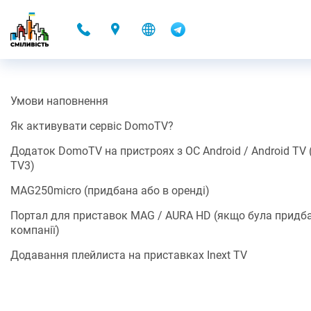
-
Умови наповнення
DOMOTV
Як активувати сервіс DomoTV?
15.11.2021 22:34
Додаток DomoTV на пристроях з ОС Android / Android TV (н
TV3)
Разом з Контент-партнером Omega ми запускаємо можливість
перегляду ТБ каналів (Контенту*/Додаткового сервісу*) за
MAG250micro (придбана або в оренді)
допомогою готових застосунків для Android, для iOS та для
SMART TV, або плейлиста.
Портал для приставок MAG / AURA HD (якщо була придб
компанії)
Ще приємніша новина, це те що, можливість переглядати ТБ
канали (Контент*/Додатковий сервіс*)
включено до вартості
Додавання плейлиста на приставках Inext TV
послуг доступу до мережі Інтернет
(або оренди додаткового
обладнання).
Умови наповнення